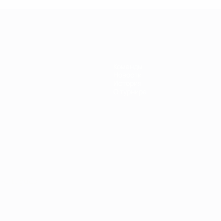
Команды
Новости
История
О турнире
Português