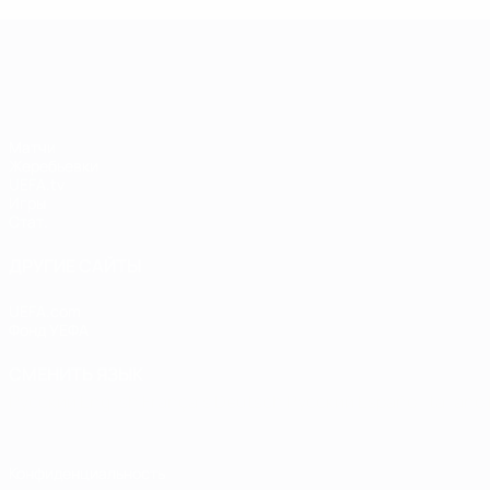
Лига чемпионов УЕФА среди женщин
Матчи
Жеребьевки
UEFA.tv
Игры
Стат.
ДРУГИЕ САЙТЫ
UEFA.com
Фонд УЕФА
СМЕНИТЬ ЯЗЫК
Русский
English
Français
Deutsch
Русский
Español
Italiano
Конфиденциальность