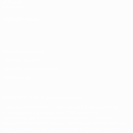
UEFA.com
Фонд УЕФА
СМЕНИТЬ ЯЗЫК
Русский
English
Français
Deutsch
Русский
Español
Italiano
Português
Конфиденциальность
Правила и условия
Правила в отношении cookie
Настройки куки
© 1998-2026 УЕФА. Все права защищены
Название UEFA, логотип УЕФА, а также элементы дизайна,
относящиеся к соревнованиям УЕФА, являются
зарегистрированными торговыми марками УЕФА и/или
охраняются авторским правом. Использование этих торговых
марок в коммерческих целях запрещено. Пользуясь сайтом