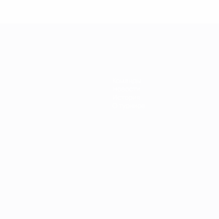
Команды
Новости
История
О турнире
Português