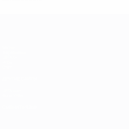
Лига чемпионов УЕФА среди женщин
Матчи
Жеребьевки
UEFA.tv
Игры
Стат.
ДРУГИЕ САЙТЫ
UEFA.com
Фонд УЕФА
СМЕНИТЬ ЯЗЫК
Русский
English
Français
Deutsch
Русский
Español
Italiano