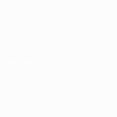
Матчи
Команды
Жеребьевки
Новости
UEFA.tv
История
Игры
О турнире
Стат.
ДРУГИЕ
САЙТЫ
UEFA.com
Фонд УЕФА
СМЕНИТЬ ЯЗЫК
Русский
English
Français
Deutsch
Русский
Español
Italiano
Português
Конфиденциальность
Правила и условия
Правила в отношении cookie
Настройки куки