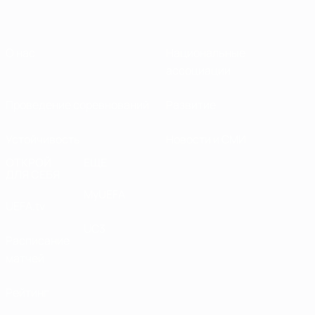
О нас
Национальные
ассоциации
Проведение соревнований
Развитие
Устойчивость
Новости и СМИ
ОТКРОЙ
ЕЩЕ
ДЛЯ СЕБЯ
MyUEFA
UEFA.tv
UC3
Расписание
матчей
Рейтинг