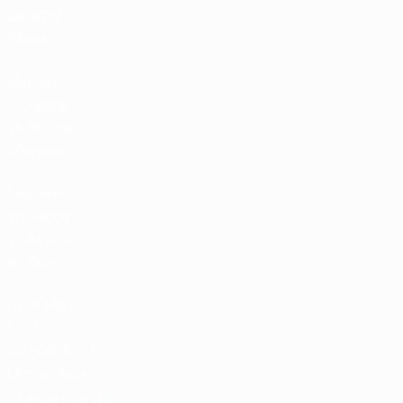
Билеты/
Прием
Магазин
турниров
УЕФА для
сборных
Магазин
турниров
УЕФА для
клубов
UEFA Men's
Club
Competitions
Memorabilia
СМЕНИТЬ ЯЗЫК