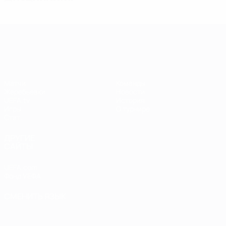
Лига чемпионов УЕФА среди женщин
Матчи
Команды
Жеребьевки
Новости
UEFA.tv
История
Игры
О турнире
Стат.
ДРУГИЕ
САЙТЫ
UEFA.com
Фонд УЕФА
СМЕНИТЬ ЯЗЫК
Русский
English
Français
Deutsch
Русский
Español
Italiano
Português