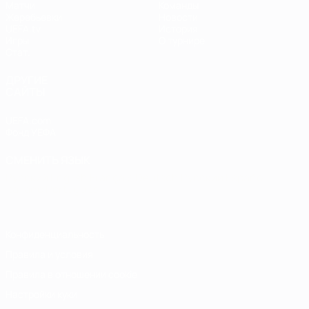
Матчи
Команды
Жеребьевки
Новости
UEFA.tv
История
Игры
О турнире
Стат.
ДРУГИЕ
САЙТЫ
UEFA.com
Фонд УЕФА
СМЕНИТЬ ЯЗЫК
Русский
English
Français
Deutsch
Русский
Español
Italiano
Português
Конфиденциальность
Правила и условия
Правила в отношении cookie
Настройки куки