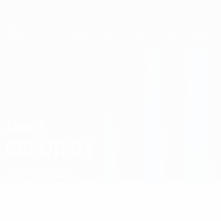
Skip
to
main
Женская Лига чемпионов
content
Результаты live и статистика
Лига чемпионов УЕФА среди женщин
Амит Бейлин Матчи
АМИТ
БЕЙЛИН
Кирьят-Гат
Израиль
Обзор