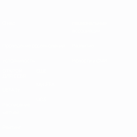
О нас
Национальные
ассоциации
Проведение соревнований
Развитие
Устойчивость
Новости и СМИ
ОТКРОЙ
ЕЩЕ
ДЛЯ СЕБЯ
MyUEFA
UEFA.tv
UC3
Расписание
матчей
Рейтинг