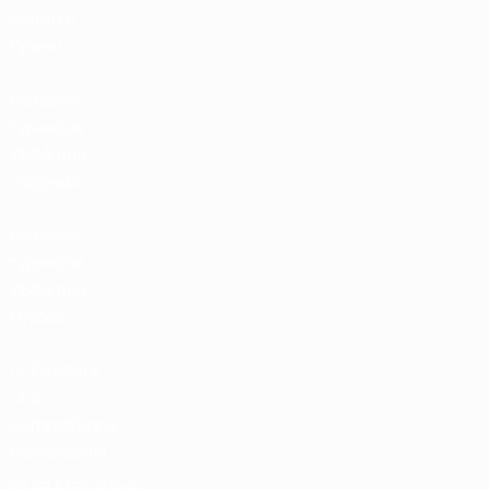
Билеты/
Прием
Магазин
турниров
УЕФА для
сборных
Магазин
турниров
УЕФА для
клубов
UEFA Men's
Club
Competitions
Memorabilia
СМЕНИТЬ ЯЗЫК