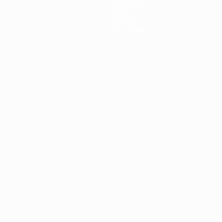
Команды
Новости
История
О турнире
Português