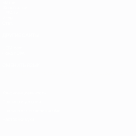
Матчи
Жеребьевки
UEFA.tv
Игры
Стат.
ДРУГИЕ САЙТЫ
UEFA.com
Фонд УЕФА
СМЕНИТЬ ЯЗЫК
Русский
English
Français
Deutsch
Русский
Español
Italiano
Конфиденциальность
Правила и условия
Правила в отношении cookie
Настройки куки