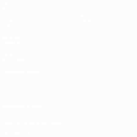
Матчи
Команды
Жеребьевки
Новости
UEFA.tv
История
Игры
О турнире
Стат.
ДРУГИЕ
САЙТЫ
UEFA.com
Фонд УЕФА
СМЕНИТЬ ЯЗЫК
Русский
English
Français
Deutsch
Русский
Español
Italiano
Português
Конфиденциальность
Правила и условия
Правила в отношении cookie
Настройки куки