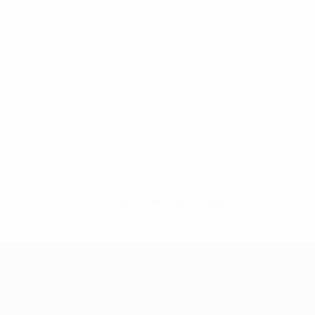
Нет данных по этому игроку
Лига чемпионов УЕФА среди женщин