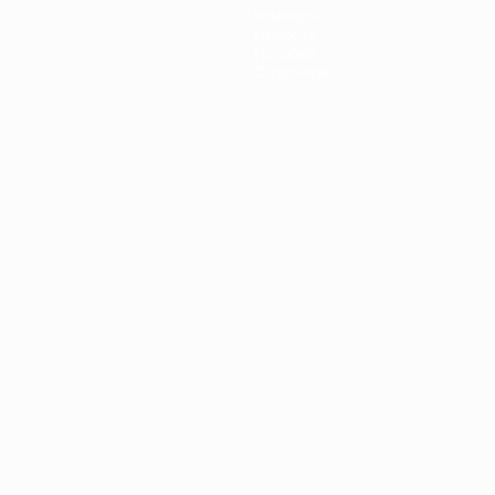
Команды
Новости
История
О турнире
Português