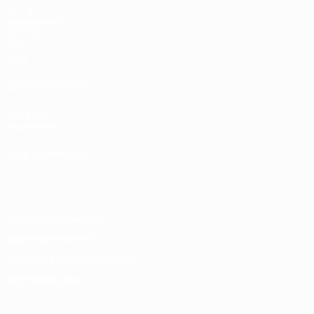
Матчи
Жеребьевки
UEFA.tv
Игры
Стат.
ДРУГИЕ САЙТЫ
UEFA.com
Фонд УЕФА
СМЕНИТЬ ЯЗЫК
Русский
English
Français
Deutsch
Русский
Español
Italiano
Конфиденциальность
Правила и условия
Правила в отношении cookie
Настройки куки