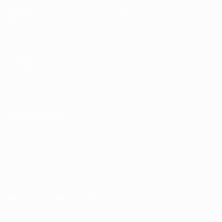
Матчи
Команды
Жеребьевки
Новости
UEFA.tv
История
Игры
О турнире
Стат.
ДРУГИЕ
САЙТЫ
UEFA.com
Фонд УЕФА
СМЕНИТЬ ЯЗЫК
Русский
English
Français
Deutsch
Русский
Español
Italiano
Português
Конфиденциальность
Правила и условия
Правила в отношении cookie
Настройки куки