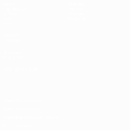
Матчи
Команды
Жеребьевки
Новости
UEFA.tv
История
Игры
О турнире
Стат.
ДРУГИЕ
САЙТЫ
UEFA.com
Фонд УЕФА
СМЕНИТЬ ЯЗЫК
Русский
English
Français
Deutsch
Русский
Español
Italiano
Português
Конфиденциальность
Правила и условия
Правила в отношении cookie
Настройки куки