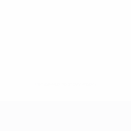
Нет данных по этому игроку
Лига чемпионов УЕФА среди женщин