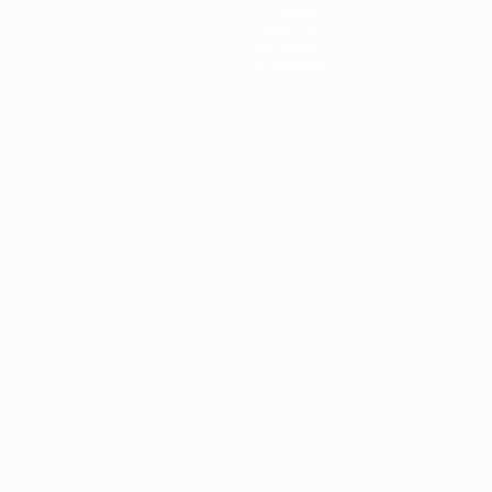
Команды
Новости
История
О турнире
Português