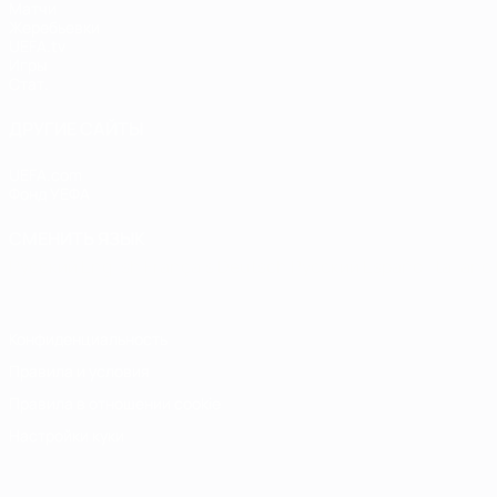
Матчи
Жеребьевки
UEFA.tv
Игры
Стат.
ДРУГИЕ САЙТЫ
UEFA.com
Фонд УЕФА
СМЕНИТЬ ЯЗЫК
Русский
English
Français
Deutsch
Русский
Español
Italiano
Конфиденциальность
Правила и условия
Правила в отношении cookie
Настройки куки