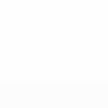
Нет данных по этому игроку
Лига чемпионов УЕФА среди женщин