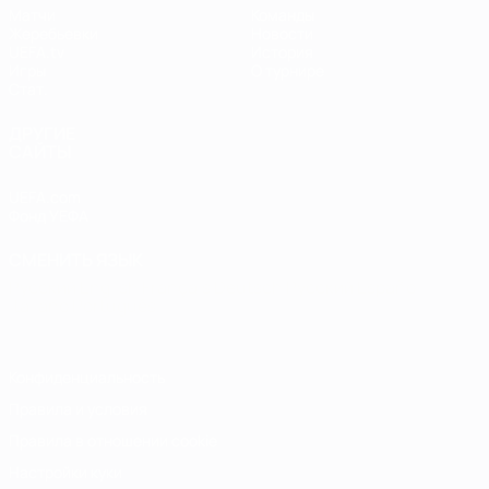
Матчи
Команды
Жеребьевки
Новости
UEFA.tv
История
Игры
О турнире
Стат.
ДРУГИЕ
САЙТЫ
UEFA.com
Фонд УЕФА
СМЕНИТЬ ЯЗЫК
Русский
English
Français
Deutsch
Русский
Español
Italiano
Português
Конфиденциальность
Правила и условия
Правила в отношении cookie
Настройки куки