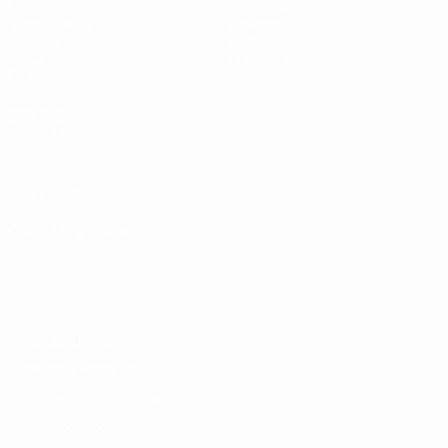
Матчи
Команды
Жеребьевки
Новости
UEFA.tv
История
Игры
О турнире
Стат.
ДРУГИЕ
САЙТЫ
UEFA.com
Фонд УЕФА
СМЕНИТЬ ЯЗЫК
Русский
English
Français
Deutsch
Русский
Español
Italiano
Português
Конфиденциальность
Правила и условия
Правила в отношении cookie
Настройки куки