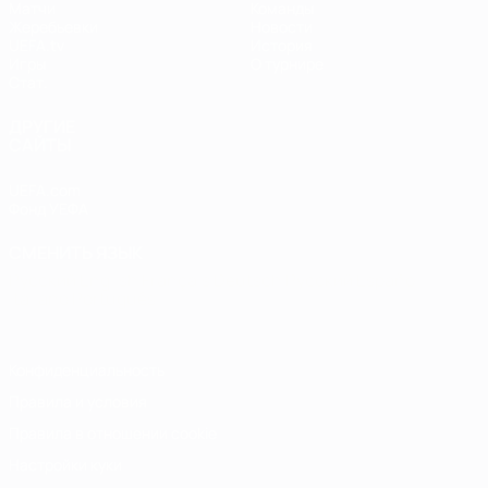
Матчи
Команды
Жеребьевки
Новости
UEFA.tv
История
Игры
О турнире
Стат.
ДРУГИЕ
САЙТЫ
UEFA.com
Фонд УЕФА
СМЕНИТЬ ЯЗЫК
Русский
English
Français
Deutsch
Русский
Español
Italiano
Português
Конфиденциальность
Правила и условия
Правила в отношении cookie
Настройки куки