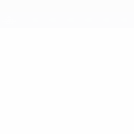
Skip
to
main
Женская Лига чемпионов
Скачать
content
Результаты live и статистика
Лига чемпионов УЕФА среди женщин