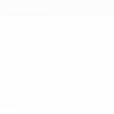
Райо Вальекано
Голы
7
4
1
1
8
Эрмосо
Мартин
Бохо
Сония
Наталия
2
Вильяльба
Матчи
13
12
12
11
13
Бургос
Алисия
Чини
Эрмосо
Наталия
12
Александра
Матчи
2010-е