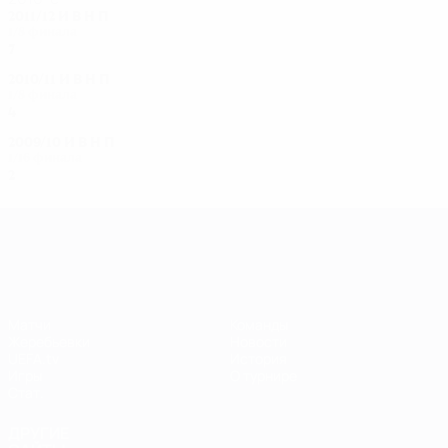
2011/12
И
В
Н
П
1/8 финала
7
5
1
1
2010/11
И
В
Н
П
1/8 финала
4
2
1
1
2009/10
И
В
Н
П
1/16 финала
2
0
0
2
Лига чемпионов УЕФА среди женщин
Матчи
Команды
Жеребьевки
Новости
UEFA.tv
История
Игры
О турнире
Стат.
ДРУГИЕ