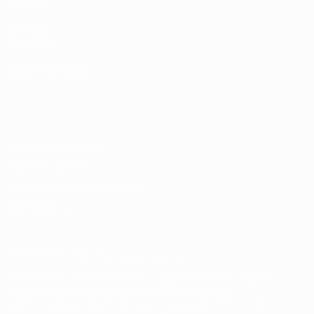
САЙТЫ
UEFA.com
Фонд УЕФА
СМЕНИТЬ ЯЗЫК
Русский
English
Français
Deutsch
Русский
Español
Italiano
Português
Конфиденциальность
Правила и условия
Правила в отношении cookie
Настройки куки
© 1998-2026 УЕФА. Все права защищены
Название UEFA, логотип УЕФА, а также элементы дизайна,
относящиеся к соревнованиям УЕФА, являются
зарегистрированными торговыми марками УЕФА и/или