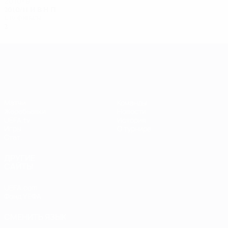
2010-е
2010/11
И
В
Н
П
1/16 финала
2
0
1
1
Лига чемпионов УЕФА среди женщин
Матчи
Команды
Жеребьевки
Новости
UEFA.tv
История
Игры
О турнире
Стат.
ДРУГИЕ
САЙТЫ
UEFA.com
Фонд УЕФА
СМЕНИТЬ ЯЗЫК