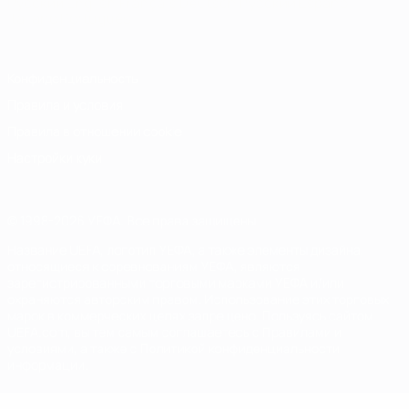
Русский
English
Français
Deutsch
Русский
Español
Italiano
Português
Конфиденциальность
Правила и условия
Правила в отношении cookie
Настройки куки
© 1998-2026 УЕФА. Все права защищены
Название UEFA, логотип УЕФА, а также элементы дизайна,
относящиеся к соревнованиям УЕФА, являются
зарегистрированными торговыми марками УЕФА и/или
охраняются авторским правом. Использование этих торговых
марок в коммерческих целях запрещено. Пользуясь сайтом
UEFA.com, вы тем самым соглашаетесь с Правилами и
условиями, а также с Политикой конфиденциальности
информации.