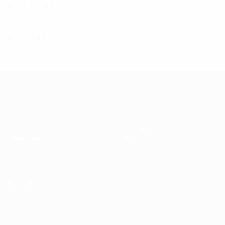
2012/13
И
В
Н
П
Отборочный раунд
3
0
0
3
2011/12
И
В
Н
П
Отборочный раунд
3
0
0
3
Лига чемпионов УЕФА среди женщин
Матчи
Команды
Жеребьевки
Новости
UEFA.tv
История
Игры
О турнире
Стат.
ДРУГИЕ
САЙТЫ
UEFA.com
Фонд УЕФА