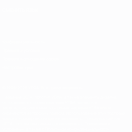
СМЕНИТЬ ЯЗЫК
Русский
English
Français
Deutsch
Русский
Español
Italiano
Português
Конфиденциальность
Правила и условия
Правила в отношении cookie
Настройки куки
© 1998-2026 УЕФА. Все права защищены
Название UEFA, логотип УЕФА, а также элементы дизайна,
относящиеся к соревнованиям УЕФА, являются
зарегистрированными торговыми марками УЕФА и/или
охраняются авторским правом. Использование этих торговых
марок в коммерческих целях запрещено. Пользуясь сайтом
UEFA.com, вы тем самым соглашаетесь с Правилами и
условиями, а также с Политикой конфиденциальности