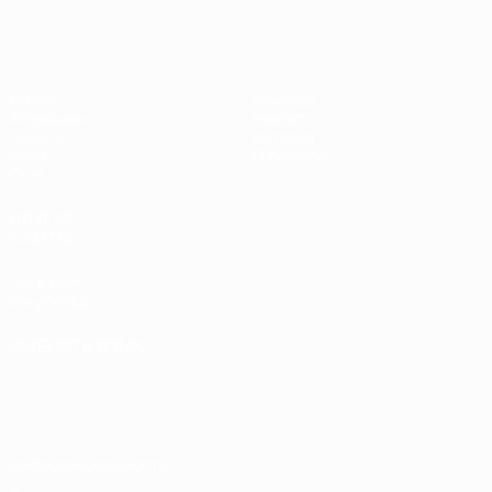
Матчи
Команды
Жеребьевки
Новости
UEFA.tv
История
Игры
О турнире
Стат.
ДРУГИЕ
САЙТЫ
UEFA.com
Фонд УЕФА
СМЕНИТЬ ЯЗЫК
Русский
English
Français
Deutsch
Русский
Español
Italiano
Português
Конфиденциальность