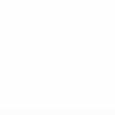
4
3
0
1
2025/26
И
В
Н
П
Первый отборочный раунд
1
0
0
1
2024/25
И
В
Н
П
Раунд 1
1
0
0
1
2021/22
И
В
Н
П
Раунд 1
2
1
0
1
2020/21
И
В
Н
П
Первый отборочный раунд
1
0
0
1
2019/20
И
В
Н
П
1/16 финала
5
3
0
2
2010-е
2018/19
И
В
Н
П
Отборочный раунд
3
0
0
3
Лига чемпионов УЕФА среди женщин