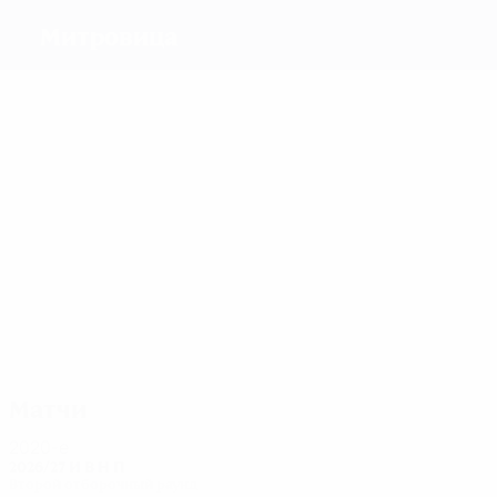
Митровица
Голы
7
6
5
2
1
1
Муличи
Крюэзиу
Гьеги
Сюла
Махмути
Шаля
Матчи
15
15
14
12
12
12
Шаля
Зека
Гьеги
Османи
Тахири
Хазири
Матчи
2020-е
2026/27
И
В
Н
П
Второй отборочный раунд