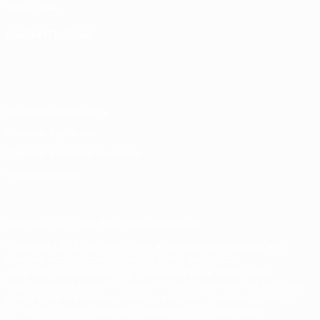
Фонд УЕФА
СМЕНИТЬ ЯЗЫК
Русский
English
Français
Deutsch
Русский
Español
Italiano
Português
Конфиденциальность
Правила и условия
Правила в отношении cookie
Настройки куки
© 1998-2026 УЕФА. Все права защищены
Название UEFA, логотип УЕФА, а также элементы дизайна,
относящиеся к соревнованиям УЕФА, являются
зарегистрированными торговыми марками УЕФА и/или
охраняются авторским правом. Использование этих торговых
марок в коммерческих целях запрещено. Пользуясь сайтом
UEFA.com, вы тем самым соглашаетесь с Правилами и