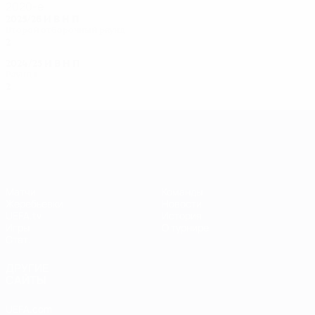
2020-е
2025/26
И
В
Н
П
Второй отборочный раунд
2
0
0
2
2024/25
И
В
Н
П
Раунд 1
2
1
0
1
Лига чемпионов УЕФА среди женщин
Матчи
Команды
Жеребьевки
Новости
UEFA.tv
История
Игры
О турнире
Стат.
ДРУГИЕ
САЙТЫ
UEFA.com