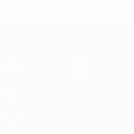
2000-е
2001/02
И
В
Н
П
Групповой этап - Финальный турнир
3
0
0
3
Лига чемпионов УЕФА среди женщин
Матчи
Команды
Жеребьевки
Новости
UEFA.tv
История
Игры
О турнире
Стат.
ДРУГИЕ
САЙТЫ
UEFA.com
Фонд УЕФА
СМЕНИТЬ ЯЗЫК