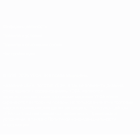
Русский
English
Français
Deutsch
Русский
Español
Italiano
Português
Конфиденциальность
Правила и условия
Правила в отношении cookie
Настройки куки
© 1998-2026 УЕФА. Все права защищены
Название UEFA, логотип УЕФА, а также элементы дизайна,
относящиеся к соревнованиям УЕФА, являются
зарегистрированными торговыми марками УЕФА и/или
охраняются авторским правом. Использование этих торговых
марок в коммерческих целях запрещено. Пользуясь сайтом
UEFA.com, вы тем самым соглашаетесь с Правилами и
условиями, а также с Политикой конфиденциальности
информации.