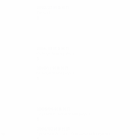
2022/23
И
В
Н
П
Раунд 1
2
0
0
2
2014/15
И
В
Н
П
Отборочный раунд
3
0
0
3
2010/11
И
В
Н
П
Отборочный раунд
3
1
1
1
2005/06
И
В
Н
П
Первый отборочный раунд
3
0
1
2
2001/02
И
В
Н
П
нир
Групповой этап - Финальный турнир
3
1
0
2