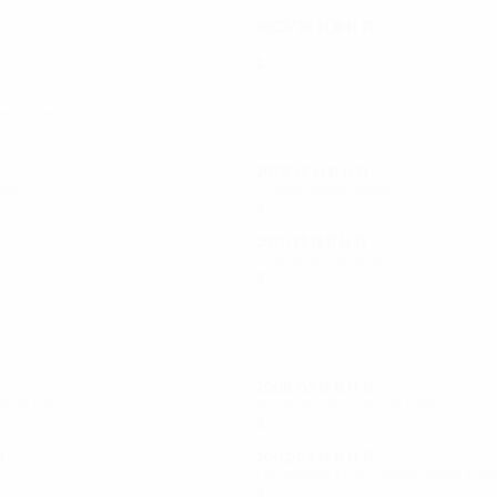
П
2023/24
И
В
Н
П
Раунд 1
2
0
0
2
ный раунд
2015/16
И
В
Н
П
унд
Отборочный раунд
3
0
1
2
2011/12
И
В
Н
П
унд
Отборочный раунд
3
1
1
1
П
2006/07
И
В
Н
П
ный раунд
Первый отборочный раунд
3
0
0
3
П
2002/03
И
В
Н
П
Групповой этап - Финальный тур
3
1
0
2