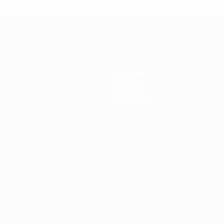
Команды
Новости
История
О турнире
Português