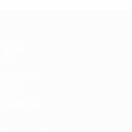
Лига чемпионов УЕФА среди женщин
Матчи
Жеребьевки
UEFA.tv
Игры
Стат.
ДРУГИЕ САЙТЫ
UEFA.com
Фонд УЕФА
СМЕНИТЬ ЯЗЫК
Русский
English
Français
Deutsch
Русский
Español
Italiano
Конфиденциальность