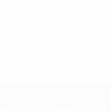
2006/07
И
В
Н
П
Первый отборочный раунд
3
0
0
3
2005/06
И
В
Н
П
Второй отборочный раунд
3
0
0
3
2004/05
И
В
Н
П
Первый отборочный раунд
3
2
0
1
2003/04
И
В
Н
П
Четвертьфиналы
5
2
0
3
2002/03
И
В
Н
П
Групповой этап - Финальный турнир
6
4
0
2
Лига чемпионов УЕФА среди женщин