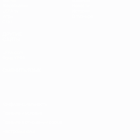
Матчи
Команды
Жеребьевки
Новости
UEFA.tv
История
Игры
О турнире
Стат.
ДРУГИЕ
САЙТЫ
UEFA.com
Фонд УЕФА
СМЕНИТЬ ЯЗЫК
Русский
English
Français
Deutsch
Русский
Español
Italiano
Português
Конфиденциальность
Правила и условия
Правила в отношении cookie
Настройки куки