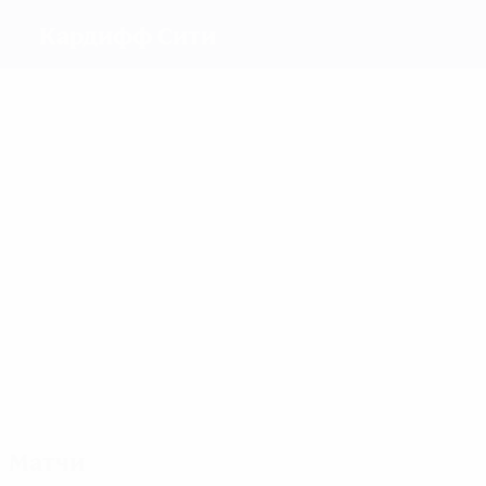
Кардифф Сити
Голы
5
4
3
2
2
4
Хардинг
Фишлок
Jones
Бэрроу
Харрис
Шар.
Миллер
Матчи
16
15
14
12
11
19
Бэрроу
Cooper
Чиди
Ноукс
Харрис
Шар.
Миллер
Матчи