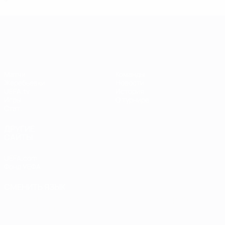
Лига чемпионов УЕФА среди женщин
Матчи
Команды
Жеребьевки
Новости
UEFA.tv
История
Игры
О турнире
Стат.
ДРУГИЕ
САЙТЫ
UEFA.com
Фонд УЕФА
СМЕНИТЬ ЯЗЫК
Русский
English
Français
Deutsch
Русский
Español
Italiano
Português