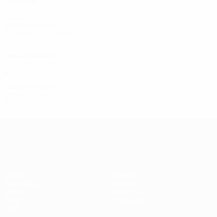
Матчи
2000-е
2005/06
И
В
Н
П
Первый отборочный раунд
3
1
1
1
2004/05
И
В
Н
П
Второй отборочный раунд
6
3
0
3
2003/04
И
В
Н
П
Групповой этап
3
1
1
1
Лига чемпионов УЕФА среди женщин
Матчи
Команды
Жеребьевки
Новости
UEFA.tv
История
Игры
О турнире
Стат.