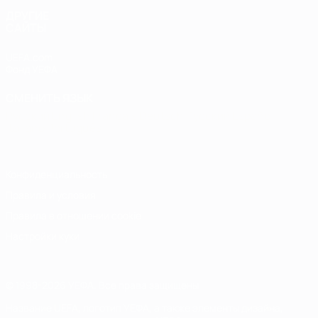
ДРУГИЕ
САЙТЫ
UEFA.com
Фонд УЕФА
СМЕНИТЬ ЯЗЫК
Русский
English
Français
Deutsch
Русский
Español
Italiano
Português
Конфиденциальность
Правила и условия
Правила в отношении cookie
Настройки куки
© 1998-2026 УЕФА. Все права защищены
Название UEFA, логотип УЕФА, а также элементы дизайна,