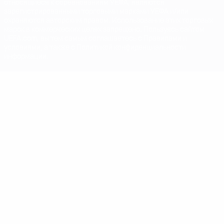
относящиеся к соревнованиям УЕФА, являются
зарегистрированными торговыми марками УЕФА и/или
охраняются авторским правом. Использование этих торговых
марок в коммерческих целях запрещено. Пользуясь сайтом
UEFA.com, вы тем самым соглашаетесь с Правилами и
условиями, а также с Политикой конфиденциальности
информации.