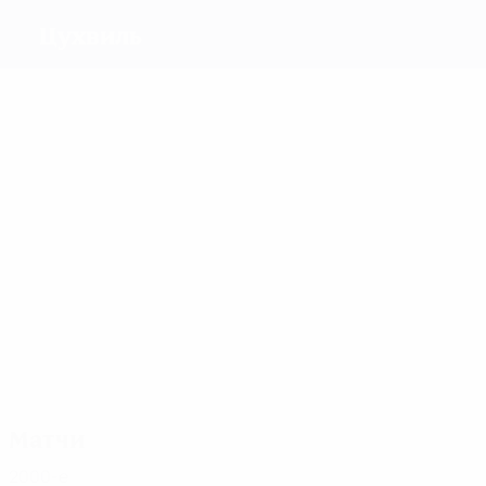
Цухвиль
Голы
6
4
4
3
3
2
Шундов
Marra
Vögeli
Marti
Schaer
Цано
Матчи
9
9
9
6
6
Gysin
Marti
Vögeli
Цано
Шундов
9
Schaufelbühl
Матчи
2000-е