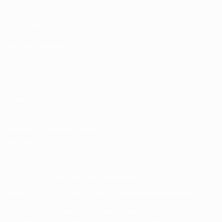
UEFA.com
Фонд УЕФА
СМЕНИТЬ ЯЗЫК
Русский
English
Français
Deutsch
Русский
Español
Italiano
Português
Конфиденциальность
Правила и условия
Правила в отношении cookie
Настройки куки
© 1998-2026 УЕФА. Все права защищены
Название UEFA, логотип УЕФА, а также элементы дизайна,
относящиеся к соревнованиям УЕФА, являются
зарегистрированными торговыми марками УЕФА и/или
охраняются авторским правом. Использование этих торговых