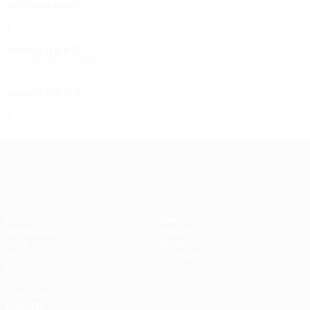
2007/08
И
В
Н
П
Первый отборочный раунд
3
2
0
1
2006/07
И
В
Н
П
Первый отборочный раунд
3
1
1
1
2004/05
И
В
Н
П
Первый отборочный раунд
3
2
0
1
Лига чемпионов УЕФА среди женщин
Матчи
Команды
Жеребьевки
Новости
UEFA.tv
История
Игры
О турнире
Стат.
ДРУГИЕ
САЙТЫ