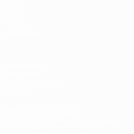
САЙТЫ
UEFA.com
Фонд УЕФА
СМЕНИТЬ ЯЗЫК
Русский
English
Français
Deutsch
Русский
Español
Italiano
Português
Конфиденциальность
Правила и условия
Правила в отношении cookie
Настройки куки
© 1998-2026 УЕФА. Все права защищены
Название UEFA, логотип УЕФА, а также элементы дизайна,
относящиеся к соревнованиям УЕФА, являются
зарегистрированными торговыми марками УЕФА и/или