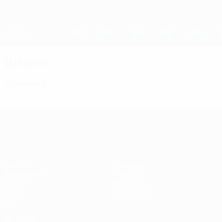
Skip
to
main
Женская Лига чемпионов
Скачать
content
Результаты live и статистика
Лига чемпионов УЕФА среди женщин
Видео
Главное
Лига чемпионов УЕФА среди женщин
Матчи
Команды
Жеребьевки
Новости
UEFA.tv
История
Игры
О турнире
Стат.
ДРУГИЕ