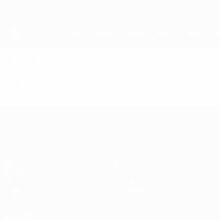
Skip
to
main
Женская Лига чемпионов
Скачать
content
Результаты live и статистика
Лига чемпионов УЕФА среди женщин
Видео
Главное
Лига чемпионов УЕФА среди женщин
Матчи
Команды
Жеребьевки
Новости
UEFA.tv
История
Игры
О турнире
Стат.
ДРУГИЕ