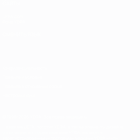
САЙТЫ
UEFA.com
Фонд УЕФА
СМЕНИТЬ ЯЗЫК
Русский
English
Français
Deutsch
Русский
Español
Italiano
Português
Конфиденциальность
Правила и условия
Правила в отношении cookie
Настройки куки
© 1998-2026 УЕФА. Все права защищены
Название UEFA, логотип УЕФА, а также элементы дизайна,
относящиеся к соревнованиям УЕФА, являются
зарегистрированными торговыми марками УЕФА и/или