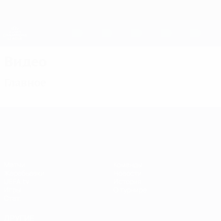
Skip
to
main
Женская Лига чемпионов
Скачать
content
Результаты live и статистика
Лига чемпионов УЕФА среди женщин
Видео
Главное
Лига чемпионов УЕФА среди женщин
Матчи
Команды
Жеребьевки
Новости
UEFA.tv
История
Игры
О турнире
Стат.
ДРУГИЕ