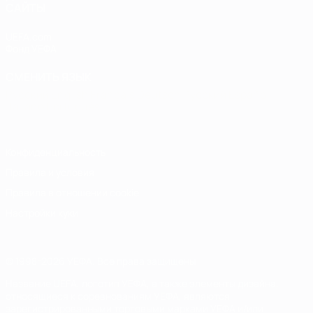
САЙТЫ
UEFA.com
Фонд УЕФА
СМЕНИТЬ ЯЗЫК
Русский
English
Français
Deutsch
Русский
Español
Italiano
Português
Конфиденциальность
Правила и условия
Правила в отношении cookie
Настройки куки
© 1998-2026 УЕФА. Все права защищены
Название UEFA, логотип УЕФА, а также элементы дизайна,
относящиеся к соревнованиям УЕФА, являются
зарегистрированными торговыми марками УЕФА и/или