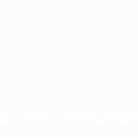
Português
сящиеся к соревнованиям УЕФА, являются зарегистрированными т
щено. Пользуясь сайтом UEFA.com, вы тем самым соглашаетесь с 