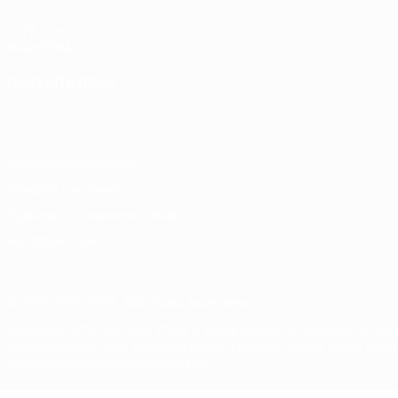
UEFA.com
Фонд УЕФА
СМЕНИТЬ ЯЗЫК
Русский
English
Français
Deutsch
Русский
Español
Italiano
Конфиденциальность
Правила и условия
Правила в отношении cookie
Настройки куки
© 1998-2026 УЕФА. Все права защищены
Название UEFA, логотип УЕФА, а также элементы дизайна, отно
Использование этих торговых марок в коммерческих целях запре
конфиденциальности информации.