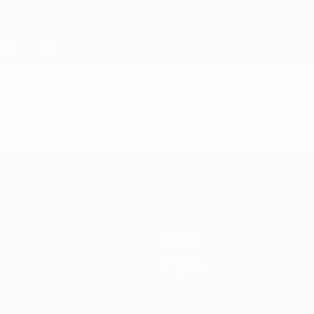
Команды
Новости
История
О турнире