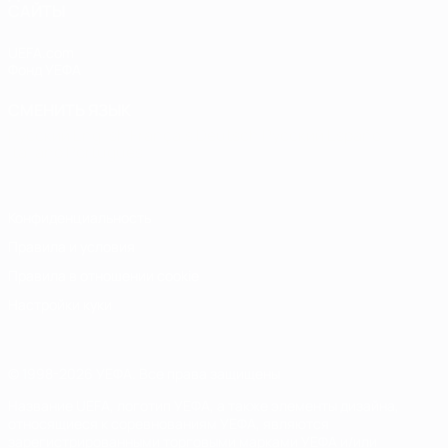
САЙТЫ
UEFA.com
Фонд УЕФА
СМЕНИТЬ ЯЗЫК
Русский
English
Français
Deutsch
Русский
Español
Italiano
Português
Конфиденциальность
Правила и условия
Правила в отношении cookie
Настройки куки
© 1998-2026 УЕФА. Все права защищены
Название UEFA, логотип УЕФА, а также элементы дизайна,
относящиеся к соревнованиям УЕФА, являются
зарегистрированными торговыми марками УЕФА и/или