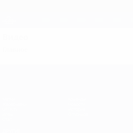
Skip
to
main
Женская Лига чемпионов
Скачать
content
Результаты live и статистика
Лига чемпионов УЕФА среди женщин
Видео
Главное
Лига чемпионов УЕФА среди женщин
Матчи
Команды
Жеребьевки
Новости
UEFA.tv
История
Игры
О турнире
Стат.
ДРУГИЕ