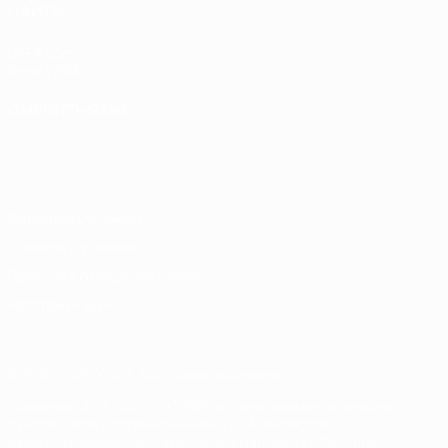
САЙТЫ
UEFA.com
Фонд УЕФА
СМЕНИТЬ ЯЗЫК
Русский
English
Français
Deutsch
Русский
Español
Italiano
Português
Конфиденциальность
Правила и условия
Правила в отношении cookie
Настройки куки
© 1998-2026 УЕФА. Все права защищены
Название UEFA, логотип УЕФА, а также элементы дизайна,
относящиеся к соревнованиям УЕФА, являются
зарегистрированными торговыми марками УЕФА и/или