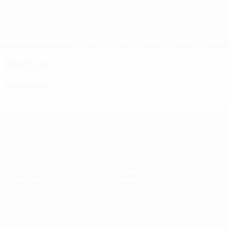
Skip
to
main
Женская Лига чемпионов
Скачать
content
Результаты live и статистика
Лига чемпионов УЕФА среди женщин
Видео
Главное
Лига чемпионов УЕФА среди женщин
Матчи
Команды
Жеребьевки
Новости
UEFA.tv
История
Игры
О турнире
Стат.
ДРУГИЕ