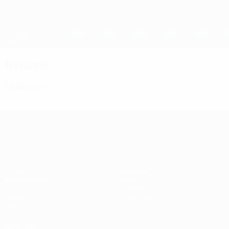
Skip
to
main
Женская Лига чемпионов
Скачать
content
Результаты live и статистика
Лига чемпионов УЕФА среди женщин
Видео
Главное
Лига чемпионов УЕФА среди женщин
Матчи
Команды
Жеребьевки
Новости
UEFA.tv
История
Игры
О турнире
Стат.
ДРУГИЕ