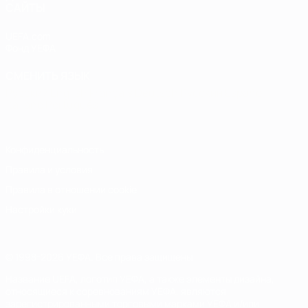
САЙТЫ
UEFA.com
Фонд УЕФА
СМЕНИТЬ ЯЗЫК
Русский
English
Français
Deutsch
Русский
Español
Italiano
Português
Конфиденциальность
Правила и условия
Правила в отношении cookie
Настройки куки
© 1998-2026 УЕФА. Все права защищены
Название UEFA, логотип УЕФА, а также элементы дизайна,
относящиеся к соревнованиям УЕФА, являются
зарегистрированными торговыми марками УЕФА и/или