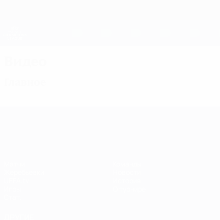
Skip
to
main
Женская Лига чемпионов
Скачать
content
Результаты live и статистика
Лига чемпионов УЕФА среди женщин
Видео
Главное
Лига чемпионов УЕФА среди женщин
Матчи
Команды
Жеребьевки
Новости
UEFA.tv
История
Игры
О турнире
Стат.
ДРУГИЕ