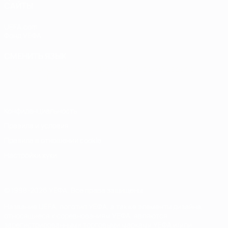
САЙТЫ
UEFA.com
Фонд УЕФА
СМЕНИТЬ ЯЗЫК
Русский
English
Français
Deutsch
Русский
Español
Italiano
Português
Конфиденциальность
Правила и условия
Правила в отношении cookie
Настройки куки
© 1998-2026 УЕФА. Все права защищены
Название UEFA, логотип УЕФА, а также элементы дизайна,
относящиеся к соревнованиям УЕФА, являются
зарегистрированными торговыми марками УЕФА и/или