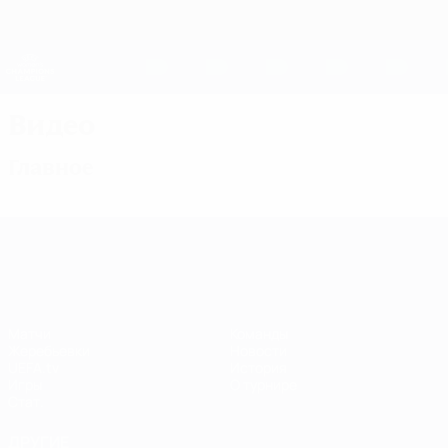
Skip
to
main
Женская Лига чемпионов
Скачать
content
Результаты live и статистика
Лига чемпионов УЕФА среди женщин
Видео
Главное
Лига чемпионов УЕФА среди женщин
Матчи
Команды
Жеребьевки
Новости
UEFA.tv
История
Игры
О турнире
Стат.
ДРУГИЕ