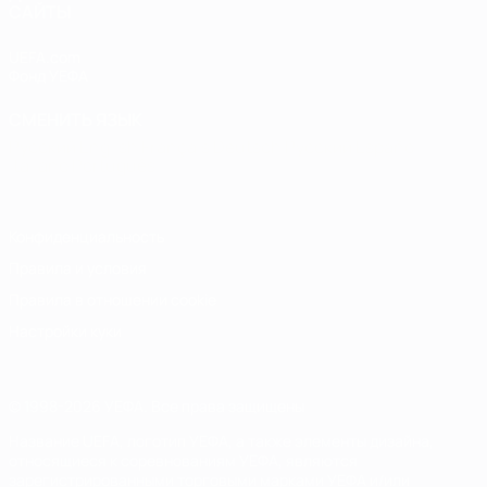
САЙТЫ
UEFA.com
Фонд УЕФА
СМЕНИТЬ ЯЗЫК
Русский
English
Français
Deutsch
Русский
Español
Italiano
Português
Конфиденциальность
Правила и условия
Правила в отношении cookie
Настройки куки
© 1998-2026 УЕФА. Все права защищены
Название UEFA, логотип УЕФА, а также элементы дизайна,
относящиеся к соревнованиям УЕФА, являются
зарегистрированными торговыми марками УЕФА и/или