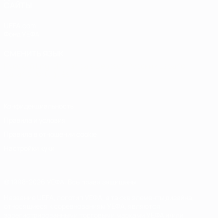
САЙТЫ
UEFA.com
Фонд УЕФА
СМЕНИТЬ ЯЗЫК
Русский
English
Français
Deutsch
Русский
Español
Italiano
Português
Конфиденциальность
Правила и условия
Правила в отношении cookie
Настройки куки
© 1998-2026 УЕФА. Все права защищены
Название UEFA, логотип УЕФА, а также элементы дизайна,
относящиеся к соревнованиям УЕФА, являются
зарегистрированными торговыми марками УЕФА и/или