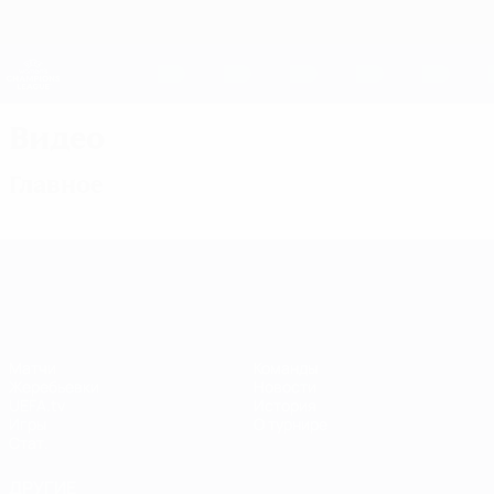
Skip
to
main
Женская Лига чемпионов
Скачать
content
Результаты live и статистика
Лига чемпионов УЕФА среди женщин
Видео
Главное
Лига чемпионов УЕФА среди женщин
Матчи
Команды
Жеребьевки
Новости
UEFA.tv
История
Игры
О турнире
Стат.
ДРУГИЕ