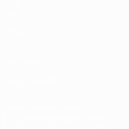
САЙТЫ
UEFA.com
Фонд УЕФА
СМЕНИТЬ ЯЗЫК
Русский
English
Français
Deutsch
Русский
Español
Italiano
Português
Конфиденциальность
Правила и условия
Правила в отношении cookie
Настройки куки
© 1998-2026 УЕФА. Все права защищены
Название UEFA, логотип УЕФА, а также элементы дизайна,
относящиеся к соревнованиям УЕФА, являются
зарегистрированными торговыми марками УЕФА и/или