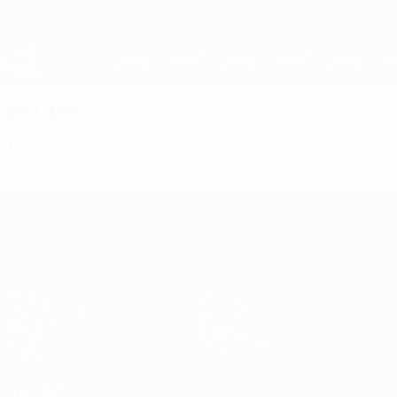
Skip
to
main
Женская Лига чемпионов
Скачать
content
Результаты live и статистика
Лига чемпионов УЕФА среди женщин
Видео
Главное
Лига чемпионов УЕФА среди женщин
Матчи
Команды
Жеребьевки
Новости
UEFA.tv
История
Игры
О турнире
Стат.
ДРУГИЕ