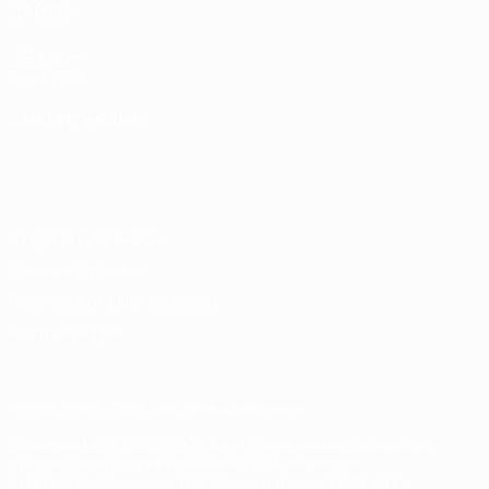
САЙТЫ
UEFA.com
Фонд УЕФА
СМЕНИТЬ ЯЗЫК
Русский
English
Français
Deutsch
Русский
Español
Italiano
Português
Конфиденциальность
Правила и условия
Правила в отношении cookie
Настройки куки
© 1998-2026 УЕФА. Все права защищены
Название UEFA, логотип УЕФА, а также элементы дизайна,
относящиеся к соревнованиям УЕФА, являются
зарегистрированными торговыми марками УЕФА и/или