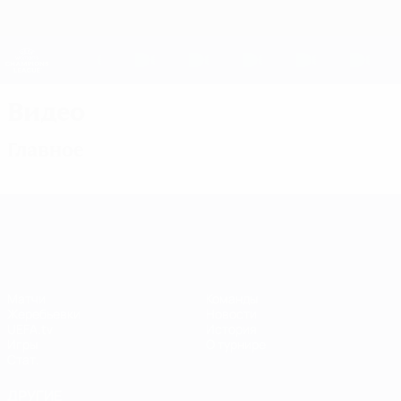
Skip
to
main
Женская Лига чемпионов
Скачать
content
Результаты live и статистика
Лига чемпионов УЕФА среди женщин
Видео
Главное
Лига чемпионов УЕФА среди женщин
Матчи
Команды
Жеребьевки
Новости
UEFA.tv
История
Игры
О турнире
Стат.
ДРУГИЕ