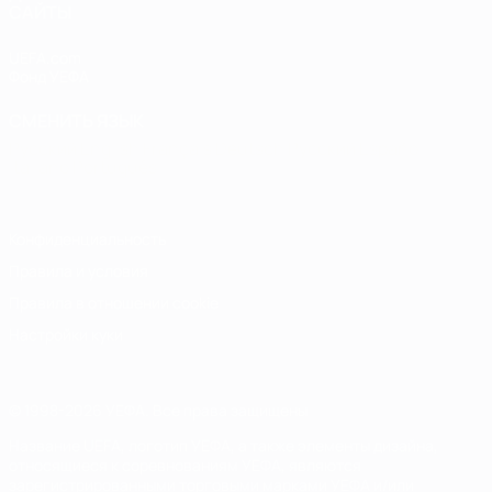
САЙТЫ
UEFA.com
Фонд УЕФА
СМЕНИТЬ ЯЗЫК
Русский
English
Français
Deutsch
Русский
Español
Italiano
Português
Конфиденциальность
Правила и условия
Правила в отношении cookie
Настройки куки
© 1998-2026 УЕФА. Все права защищены
Название UEFA, логотип УЕФА, а также элементы дизайна,
относящиеся к соревнованиям УЕФА, являются
зарегистрированными торговыми марками УЕФА и/или