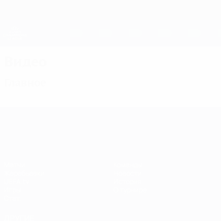
Skip
to
main
Женская Лига чемпионов
Скачать
content
Результаты live и статистика
Лига чемпионов УЕФА среди женщин
Видео
Главное
Лига чемпионов УЕФА среди женщин
Матчи
Команды
Жеребьевки
Новости
UEFA.tv
История
Игры
О турнире
Стат.
ДРУГИЕ