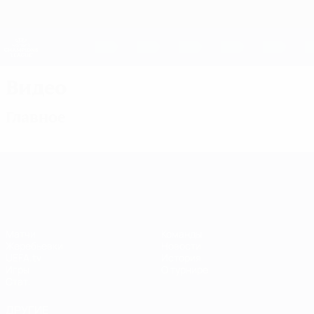
Skip
to
main
Женская Лига чемпионов
Скачать
content
Результаты live и статистика
Лига чемпионов УЕФА среди женщин
Видео
Главное
Лига чемпионов УЕФА среди женщин
Матчи
Команды
Жеребьевки
Новости
UEFA.tv
История
Игры
О турнире
Стат.
ДРУГИЕ