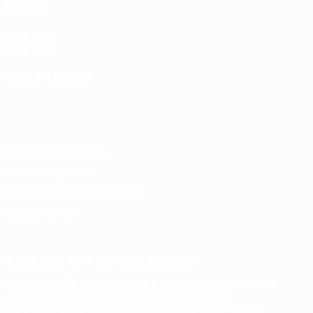
САЙТЫ
UEFA.com
Фонд УЕФА
СМЕНИТЬ ЯЗЫК
Русский
English
Français
Deutsch
Русский
Español
Italiano
Português
Конфиденциальность
Правила и условия
Правила в отношении cookie
Настройки куки
© 1998-2026 УЕФА. Все права защищены
Название UEFA, логотип УЕФА, а также элементы дизайна,
относящиеся к соревнованиям УЕФА, являются
зарегистрированными торговыми марками УЕФА и/или