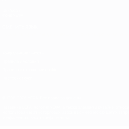
UEFA.com
Фонд УЕФА
СМЕНИТЬ ЯЗЫК
Русский
English
Français
Deutsch
Русский
Español
Italiano
Конфиденциальность
Правила и условия
Правила в отношении cookie
Настройки куки
© 1998-2026 УЕФА. Все права защищены
Название UEFA, логотип УЕФА, а также элементы дизайна, отно
Использование этих торговых марок в коммерческих целях запре
конфиденциальности информации.