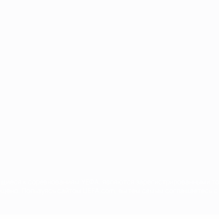
Português
сящиеся к соревнованиям УЕФА, являются зарегистрированными т
щено. Пользуясь сайтом UEFA.com, вы тем самым соглашаетесь с 