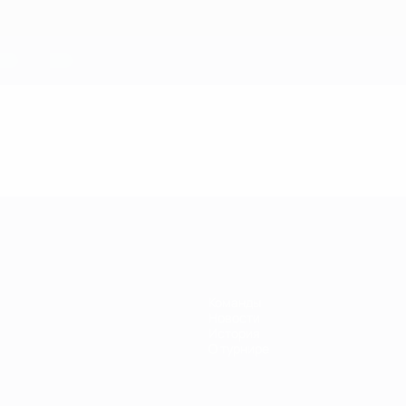
Команды
Новости
История
О турнире