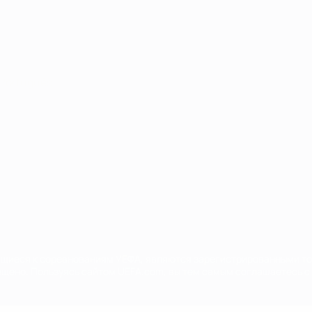
Português
сящиеся к соревнованиям УЕФА, являются зарегистрированными т
щено. Пользуясь сайтом UEFA.com, вы тем самым соглашаетесь с 