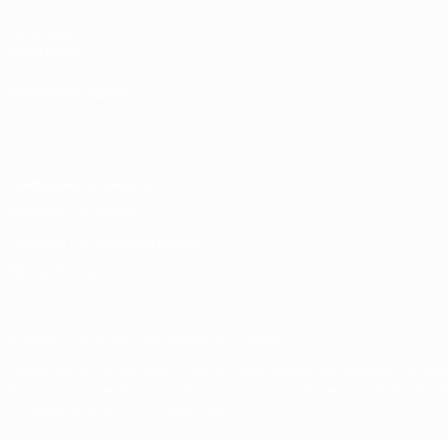
UEFA.com
Фонд УЕФА
СМЕНИТЬ ЯЗЫК
Русский
English
Français
Deutsch
Русский
Español
Italiano
Конфиденциальность
Правила и условия
Правила в отношении cookie
Настройки куки
© 1998-2026 УЕФА. Все права защищены
Название UEFA, логотип УЕФА, а также элементы дизайна, отно
Использование этих торговых марок в коммерческих целях запре
конфиденциальности информации.