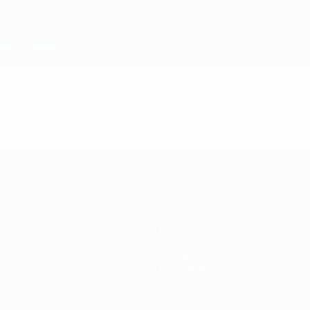
Команды
Новости
История
О турнире