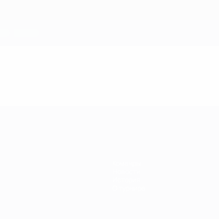
Команды
Новости
История
О турнире