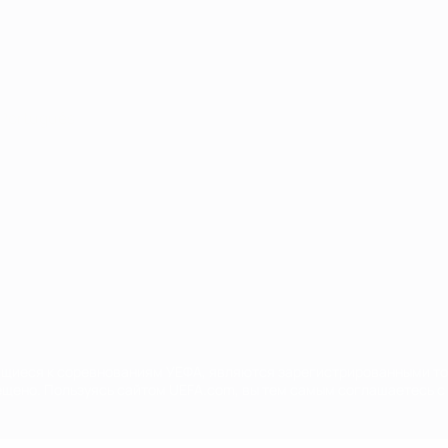
Português
сящиеся к соревнованиям УЕФА, являются зарегистрированными т
щено. Пользуясь сайтом UEFA.com, вы тем самым соглашаетесь с 