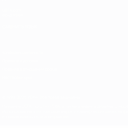
UEFA.com
Фонд УЕФА
СМЕНИТЬ ЯЗЫК
Русский
English
Français
Deutsch
Русский
Español
Italiano
Конфиденциальность
Правила и условия
Правила в отношении cookie
Настройки куки
© 1998-2026 УЕФА. Все права защищены
Название UEFA, логотип УЕФА, а также элементы дизайна, отно
Использование этих торговых марок в коммерческих целях запре
конфиденциальности информации.