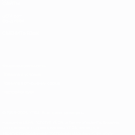
САЙТЫ
UEFA.com
Фонд УЕФА
СМЕНИТЬ ЯЗЫК
Русский
English
Français
Deutsch
Русский
Español
Italiano
Português
Конфиденциальность
Правила и условия
Правила в отношении cookie
Настройки куки
© 1998-2026 УЕФА. Все права защищены
Название UEFA, логотип УЕФА, а также элементы дизайна,
относящиеся к соревнованиям УЕФА, являются
зарегистрированными торговыми марками УЕФА и/или