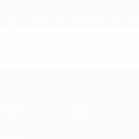
Skip
to
main
Женская Лига чемпионов
Скачать
content
Результаты live и статистика
Лига чемпионов УЕФА среди женщин
Видео
Главное
Лига чемпионов УЕФА среди женщин
Матчи
Команды
Жеребьевки
Новости
UEFA.tv
История
Игры
О турнире
Стат.
ДРУГИЕ