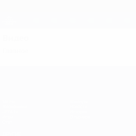
Skip
to
main
Женская Лига чемпионов
Скачать
content
Результаты live и статистика
Лига чемпионов УЕФА среди женщин
Видео
Главное
Лига чемпионов УЕФА среди женщин
Матчи
Команды
Жеребьевки
Новости
UEFA.tv
История
Игры
О турнире
Стат.
ДРУГИЕ