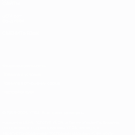
САЙТЫ
UEFA.com
Фонд УЕФА
СМЕНИТЬ ЯЗЫК
Русский
English
Français
Deutsch
Русский
Español
Italiano
Português
Конфиденциальность
Правила и условия
Правила в отношении cookie
Настройки куки
© 1998-2026 УЕФА. Все права защищены
Название UEFA, логотип УЕФА, а также элементы дизайна,
относящиеся к соревнованиям УЕФА, являются
зарегистрированными торговыми марками УЕФА и/или