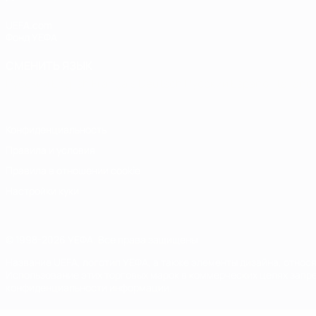
UEFA.com
Фонд УЕФА
СМЕНИТЬ ЯЗЫК
Русский
English
Français
Deutsch
Русский
Español
Italiano
Конфиденциальность
Правила и условия
Правила в отношении cookie
Настройки куки
© 1998-2026 УЕФА. Все права защищены
Название UEFA, логотип УЕФА, а также элементы дизайна, отно
Использование этих торговых марок в коммерческих целях запре
конфиденциальности информации.