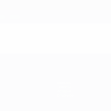
Команды
Новости
История
О турнире