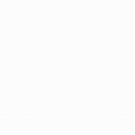
Português
сящиеся к соревнованиям УЕФА, являются зарегистрированными т
щено. Пользуясь сайтом UEFA.com, вы тем самым соглашаетесь с 